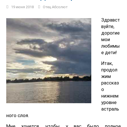
19 июня 2018
Отец Абсолют
Здравст
вуйте,
дорогие
мои
любимы
е дети!
Итак,
продол
жим
рассказ
о
нижнем
уровне
астраль
ного слоя.
Мне хочется, чтобы у вас было полное