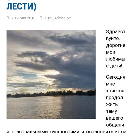
ЛЕСТИ)
20 июня 2018
Отец Абсолют
Здравст
вуйте,
дорогие
мои
любимы
е дети!
Сегодня
мне
хочется
продол
жить
тему
вашего
общени
я с астральными сущностями и остановиться на