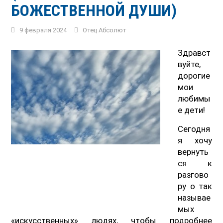
БОЖЕСТВЕННОЙ ДУШИ)
9 февраля 2024
Отец Абсолют
Здравст
вуйте,
дорогие
мои
любимы
е дети!
Сегодня
я хочу
вернуть
ся к
разгово
ру о так
называе
мых
«искусственных» людях, чтобы подробнее