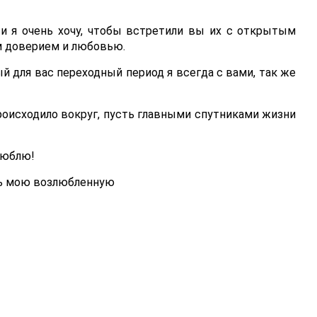
 и я очень хочу, чтобы встретили вы их с открытым
ым доверием и любовью.
ый для вас переходный период я всегда с вами, так же
роисходило вокруг, пусть главными спутниками жизни
люблю!
чь мою возлюбленную