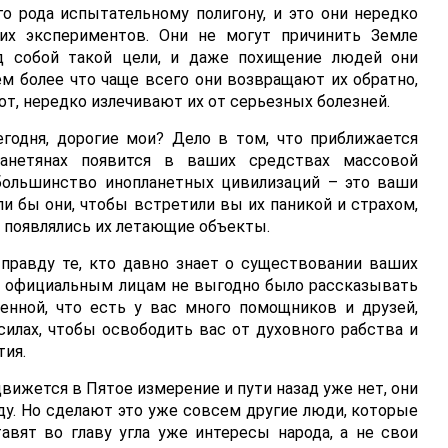
о рода испытательному полигону, и это они нередко
х экспериментов. Они не могут причинить Земле
ед собой такой цели, и даже похищение людей они
м более что чаще всего они возвращают их обратно,
рот, нередко излечивают их от серьезных болезней.
годня, дорогие мои? Дело в том, что приближается
анетянах появится в ваших средствах массовой
большинство инопланетных цивилизаций – это ваши
ели бы они, чтобы встретили вы их паникой и страхом,
бе появлялись их летающие объекты.
 правду те, кто давно знает о существовании ваших
то официальным лицам не выгодно было рассказывать
енной, что есть у вас много помощников и друзей,
силах, чтобы освободить вас от духовного рабства и
тия.
движется в Пятое измерение и пути назад уже нет, они
. Но сделают это уже совсем другие люди, которые
авят во главу угла уже интересы народа, а не свои