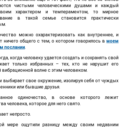
яются чистыми человеческими душами и каждый
своим характером и темпераментом, то мирное
ование в такой семье становится практически
ым.
очество можно охарактеризовать как внутреннее, и
т ничего общего с тем, о котором говорилось в
моем
м послании
.
да, когда человеку удается создать и сохранять свой
кает только избранных – тех, кто не нарушит его
й вибрационной волне с этим человеком.
м выбирает свое окружение, изолируя себя от чуждых
венники или бывшие друзья.
анное одиночество, в основе которого лежит
а человека, которое для него свято.
вает непросто.
лной мере ощутили разницу между своим недавним