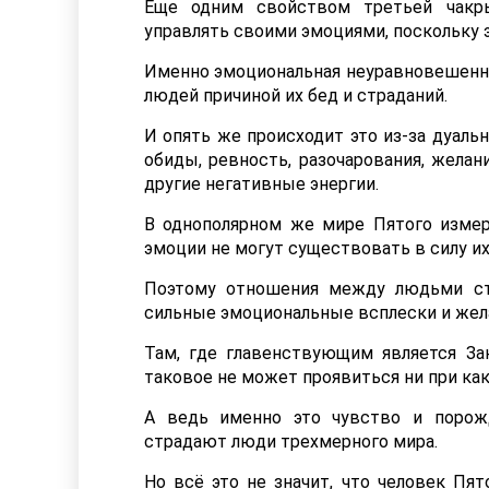
Еще одним свойством третьей чакр
управлять своими эмоциями, поскольку э
Именно эмоциональная неуравновешеннос
людей причиной их бед и страданий.
И опять же происходит это из-за дуаль
обиды, ревность, разочарования, жела
другие негативные энергии.
В однополярном же мире Пятого измер
эмоции не могут существовать в силу их
Поэтому отношения между людьми ст
сильные эмоциональные всплески и жела
Там, где главенствующим является За
таковое не может проявиться ни при как
А ведь именно это чувство и порож
страдают люди трехмерного мира.
Но всё это не значит, что человек Пя