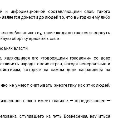
ой и информационной составляющими слов такого
ю является донести до людей то, что выгодно ему либо
нравится большинству, такие люди пытаются завернуть
ьную обертку красивых слов.
ровнях власти.
а, являющиеся его «говорящими головами», со всех
стливить народы своих стран, находя невероятные и
действиям, которые на самом деле направлены на
нно не умеют считывать энергетику как этих людей,
роизнесенных слов имеет главное — определяющее —
еловека, ступившего на путь Вознесения, научиться