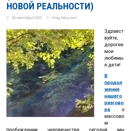
НОВОЙ РЕАЛЬНОСТИ)
30 сентября 2022
Отец Абсолют
Здравст
вуйте,
дорогие
мои
любимы
е дети!
В
продол
жение
нашего
разгово
ра
о
массово
м
пробуждении человечества сегодня мы