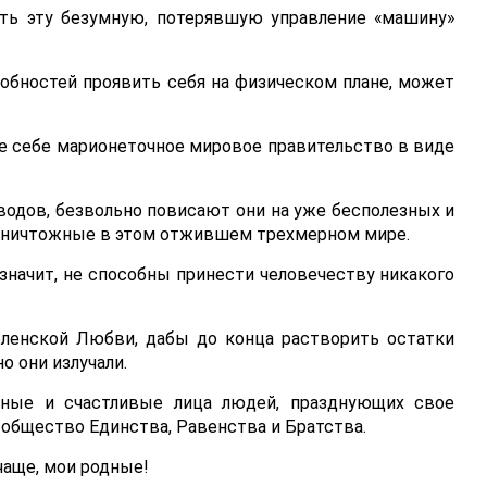
ить эту безумную, потерявшую управление «машину»
собностей проявить себя на физическом плане, может
е себе марионеточное мировое правительство в виде
водов, безвольно повисают они на уже бесполезных и
и ничтожные в этом отжившем трехмерном мире.
 значит, не способны принести человечеству никакого
ленской Любви, дабы до конца растворить остатки
о они излучали.
тные и счастливые лица людей, празднующих свое
общество Единства, Равенства и Братства.
чаще, мои родные!