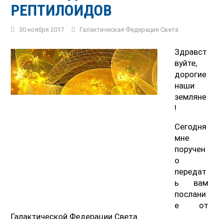
РЕПТИЛОИДОВ
30 ноября 2017
Галактическая Федерация Света
Здравст
вуйте,
дорогие
наши
земляне
!
Сегодня
мне
поручен
о
передат
ь вам
послани
е от
Галактической Федерации Света.