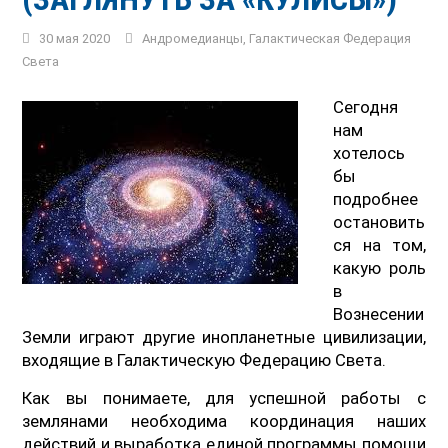
30 мая 2020
Андромедианцы
,
Галактическая Федерация
Света
Сегодня
нам
хотелось
бы
подробнее
остановить
ся на том,
какую роль
в
Вознесении
Земли играют другие инопланетные цивилизации,
входящие в Галактическую Федерацию Света.
Как вы понимаете, для успешной работы с
землянами необходима координация наших
действий и выработка единой программы помощи