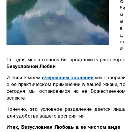
ю
би
м
ы
е
д
ет
и!
Сегодня мне хотелось бы продолжить разговор о
Безусловной Любви
.
И если в моем
вчерашнем послании
мы говорили
о ее практическом применении в вашей жизни, то
сегодня мы остановимся на ее Божественном
аспекте.
Конечно, это условное разделение дается лишь
для удобства вашего восприятия.
Итак, Безусловная Любовь в ее чистом виде –