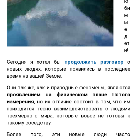
ю
би
м
ы
е
д
ет
и!
Сегодня я хотел бы
продолжить разговор
о
новых людях, которые появились в последнее
время на вашей Земле.
Они так же, как и природные феномены, являются
проявлением на физическом плане Пятого
измерения
, но их отличие состоит в том, что им
приходится тесно взаимодействовать с людьми
трехмерного мира, которые вовсе не готовы к
такому соседству.
Более того, эти новые люди часто