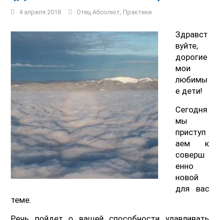
4 апреля 2018
Отец Абсолют
,
Практики
Здравст
вуйте,
дорогие
мои
любимы
е дети!
Сегодня
мы
приступ
аем к
соверш
енно
новой
для вас
теме.
Речь пойдет о вашей способности улавливать