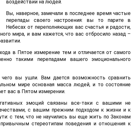
воздействии на людей.
Вы, наверное, замечали в последнее время частые
перепады своего настроения: вы то парите в
Небесах от переполняющих вас счастья и радости,
ного мира, и вам кажется, что вас отбросило назад –
развитии.
хода в Пятое измерение тем и отличается от самого
енно такими перепадами вашего эмоционального
т чего вы ушли. Вам дается возможность сравнить
альном мире основная масса людей, и то состояние
ет вас в Пятом измерении.
негативных эмоций связаны все-таки с вашими не
ачествами, с вашим прежним подходом к жизни и к
и: с тем, что не научились вы еще жить по Законам
ь привычным стереотипам поведения и отношения к