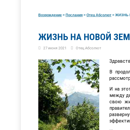
Возрождение
>
Послания
>
Отец Абсолют
>
ЖИЗНЬ Н
ЖИЗНЬ НА НОВОЙ ЗЕМ
27 июня 2021
Отец Абсолют
Здравств
В продо
рассмотр
И на это
между дв
свою жи
правит
разверн
эффекти