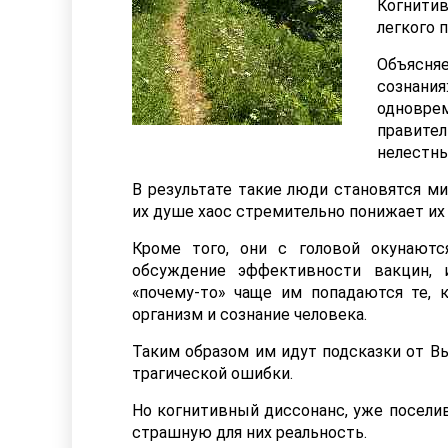
Когнитив
легкого п
Объясня
сознания
одновр
правител
нелестны
В результате такие люди становятся м
их душе хаос стремительно понижает их
Кроме того, они с головой окунаютс
обсуждение эффективности вакцин, 
«почему-то» чаще им попадаются те,
организм и сознание человека.
Таким образом им идут подсказки от В
трагической ошибки.
Но когнитивный диссонанс, уже поселив
страшную для них реальность.