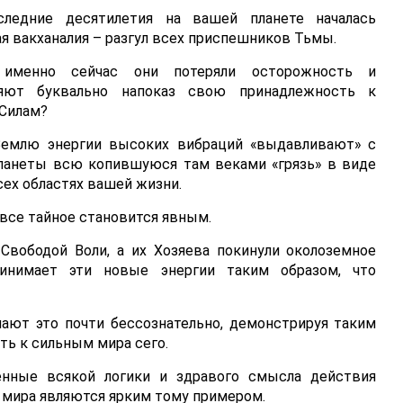
ледние десятилетия на вашей планете началась
я вакханалия – разгул всех приспешников Тьмы.
 именно сейчас они потеряли осторожность и
яют буквально напоказ свою принадлежность к
Силам?
 Землю энергии высоких вибраций «выдавливают» с
планеты всю копившуюся там веками «грязь» в виде
ех областях вашей жизни.
 все тайное становится явным.
Свободой Воли, а их Хозяева покинули околоземное
ринимает эти новые энергии таким образом, что
ают это почти бессознательно, демонстрируя таким
ть к сильным мира сего.
шенные всякой логики и здравого смысла действия
 мира являются ярким тому примером.