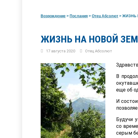
Возрождение
>
Послания
>
Отец Абсолют
>
ЖИЗНЬ Н
ЖИЗНЬ НА НОВОЙ ЗЕМ
17 августа 2020
Отец Абсолют
Здравств
В продол
окутавше
еще об о
И состои
позволяе
Будучи у
со време
серым бе