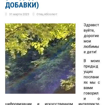
ДОБАВКИ)
31 марта 2023
Отец Абсолют
Здравст
вуйте,
дорогие
мои
любимы
е дети!
В моих
предыд
ущих
послани
ях мы с
вами
говорил
и о
цифровизации и искусственном интеллекте,