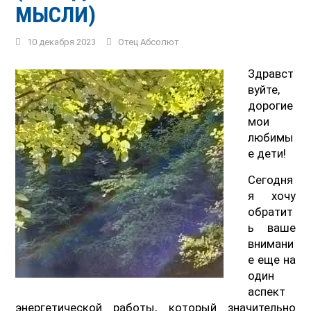
МЫСЛИ)
10 декабря 2023
Отец Абсолют
Здравст
вуйте,
дорогие
мои
любимы
е дети!
Сегодня
я хочу
обратит
ь ваше
внимани
е еще на
один
аспект
энергетической работы, который значительно