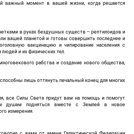
ый важный момент в вашей жизни, когда решается
етками в руках бездушных существ – рептилоидов и
ели вашей планетой и готовы совершить последнее и
поголовную вакцинацию и чипирование населения с
 людей и их физических тел.
ноговекового рабства и создание нового общества,
способны лишь оттянуть печальный конец для многих
я, все Силы Света придут вам на помощь и помогут
им душам подняться вместе с Землей в новое
го измерения.
оворил с вами от имени Галактической Федерации