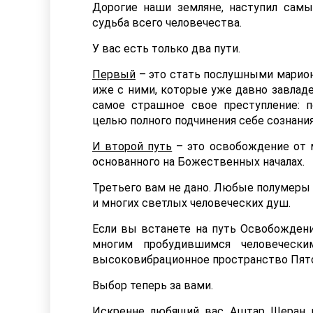
Дорогие наши земляне, наступил сам
судьба всего человечества.
У вас есть только два пути.
Первый
– это стать послушными марион
иже с ними, которые уже давно завлад
самое страшное свое преступление: 
целью полного подчинения себе сознания
И второй путь
– это освобождение от м
основанного на Божественных началах.
Третьего вам не дано. Любые полумеры 
и многих светлых человеческих душ.
Если вы встанете на путь Освобождени
многим пробудившимся человеческ
высоковибрационное пространство Пято
Выбор теперь за вами.
Искренне любящий вас Аштар Шеран г