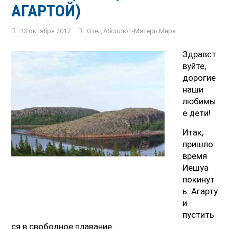
АГАРТОЙ)
13 октября 2017
Отец Абсолют-Матерь Мира
Здравст
вуйте,
дорогие
наши
любимы
е дети!
Итак,
пришло
время
Иешуа
покинут
ь Агарту
и
пустить
ся в свободное плавание.